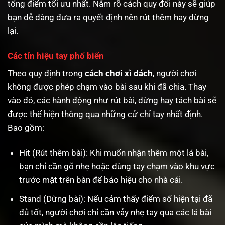
tổng điểm tối ưu nhất. Nắm rõ cách quy đổi này sẽ giúp
bạn dễ dàng đưa ra quyết định nên rút thêm hay dừng
lại.
Các tín hiệu tay phổ biến
Theo quy định trong
cách chơi xì dách
, người chơi
không được phép chạm vào bài sau khi đã chia. Thay
vào đó, các hành động như rút bài, dừng hay tách bài sẽ
được thể hiện thông qua những cử chỉ tay nhất định.
Bao gồm:
Hit (Rút thêm bài): Khi muốn nhận thêm một lá bài,
bạn chỉ cần gõ nhẹ hoặc dùng tay chạm vào khu vực
trước mặt trên bàn để báo hiệu cho nhà cái.
Stand (Dừng bài): Nếu cảm thấy điểm số hiện tại đã
đủ tốt, người chơi chỉ cần vẫy nhẹ tay qua các lá bài