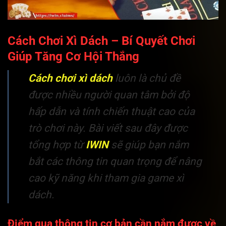
Cách Chơi Xì Dách – Bí Quyết Chơi
Giúp Tăng Cơ Hội Thắng
Cách chơi xì dách
luôn là chủ đề
được nhiều người quan tâm bởi độ
hấp dẫn và tính chiến thuật cao của
trò chơi này. Bài viết sau đây được
tổng hợp từ
IWIN
sẽ giúp bạn nắm
bắt các thông tin quan trọng để nâng
cao kỹ năng khi tham gia game xì
dách.
Điểm qua thông tin cơ bản cần nắm được về