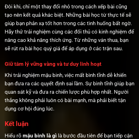
Đôi khi, chỉ một thay đổi nhỏ trong cách xếp bài cũng
tạo nên kết quả khác biệt. Những bài học từ thực tế sẽ
giúp bạn phản xạ tốt hơn trong các tình huống bất ngờ.
Hãy thử trải nghiệm cùng các đối thủ có kinh nghiệm để
nâng cao khả năng thích ứng. Từ những ván thua, bạn
sẽ rút ra bài học quý giá để áp dụng ở các trận sau.
G
iữ tâm lý vững vàng và tư duy linh hoạt
Khi trải nghiệm mậu binh, việc mất bình tĩnh dễ khiến
bạn đưa ra các quyết định sai lầm. Sự bình tĩnh giúp bạn
quan sát kỹ và đưa ra chiến lược phù hợp nhất. Người
thắng không phải luôn có bài mạnh, mà phải biết tận
dụng cơ hội đúng lúc.
Kết luận
Hiểu rõ
mậu binh là gì
là bước đầu tiên để bạn tiếp cận