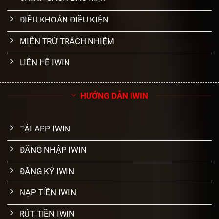
ĐIỀU KHOẢN ĐIỀU KIỆN
MIỄN TRỪ TRÁCH NHIỆM
LIÊN HỆ IWIN
HƯỚNG DẪN IWIN
TẢI APP IWIN
ĐĂNG NHẬP IWIN
ĐĂNG KÝ IWIN
NẠP TIỀN IWIN
RÚT TIỀN IWIN