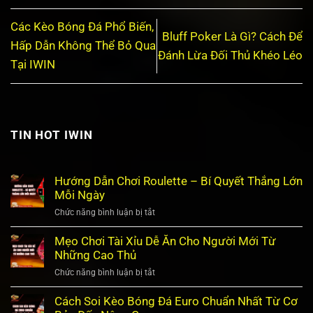
Các Kèo Bóng Đá Phổ Biến,
Bluff Poker Là Gì? Cách Để
Hấp Dẫn Không Thể Bỏ Qua
Đánh Lừa Đối Thủ Khéo Léo
Tại IWIN
TIN HOT IWIN
Hướng Dẫn Chơi Roulette – Bí Quyết Thắng Lớn
Mỗi Ngày
Chức năng bình luận bị tắt
ở
Hướng
Mẹo Chơi Tài Xỉu Dễ Ăn Cho Người Mới Từ
Dẫn
Chơi
Những Cao Thủ
Roulette
Chức năng bình luận bị tắt
ở
–
Mẹo
Bí
Cách Soi Kèo Bóng Đá Euro Chuẩn Nhất Từ Cơ
Chơi
Quyết
Tài