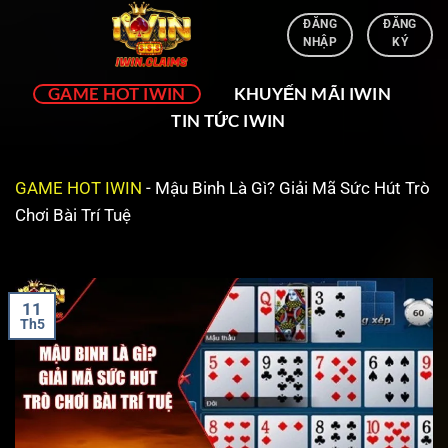
Bỏ
ĐĂNG
ĐĂNG
qua
NHẬP
KÝ
nội
GAME HOT IWIN
KHUYẾN MÃI IWIN
dung
TIN TỨC IWIN
GAME HOT IWIN
-
Mậu Binh Là Gì? Giải Mã Sức Hút Trò
Chơi Bài Trí Tuệ
11
Th5