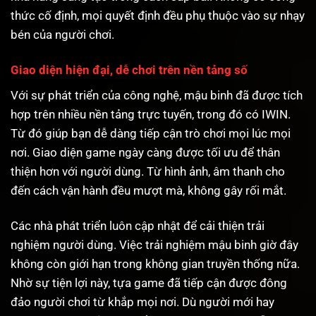
thức cố định, mọi quyết định đều phụ thuộc vào sự nhạy
bén của người chơi.
Giao diện hiện đại, dễ chơi trên nền tảng số
Với sự phát triển của công nghệ, mậu binh đã được tích
hợp trên nhiều nền tảng trực tuyến, trong đó có IWIN.
Từ đó giúp bạn dễ dàng tiếp cận trò chơi mọi lúc mọi
nơi. Giao diện game ngày càng được tối ưu để thân
thiện hơn với người dùng. Từ hình ảnh, âm thanh cho
đến cách vận hành đều mượt mà, không gây rối mắt.
Các nhà phát triển luôn cập nhật để cải thiện trải
nghiệm người dùng. Việc trải nghiệm mậu binh giờ đây
không còn giới hạn trong không gian truyền thống nữa.
Nhờ sự tiện lợi này, tựa game đã tiếp cận được đông
đảo người chơi từ khắp mọi nơi. Dù người mới hay