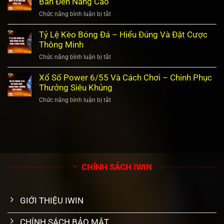
Bản Đến Nâng Cao
Thắng
Xỉu
Lớn
Chức năng bình luận bị tắt
ở
Dễ
Mỗi
Cách
Ăn
Ngày
Tỷ Lệ Kèo Bóng Đá – Hiểu Đúng Và Đặt Cược
Soi
Cho
Kèo
Thông Minh
Người
Bóng
Mới
Chức năng bình luận bị tắt
ở
Đá
Từ
Tỷ
Euro
Những
Xổ Số Power 6/55 Và Cách Chơi – Chinh Phục
Lệ
Chuẩn
Cao
Kèo
Thưởng Siêu Khủng
Nhất
Thủ
Bóng
Từ
Chức năng bình luận bị tắt
ở
Đá
Cơ
Xổ
–
Bản
Số
Hiểu
Đến
Power
Đúng
Nâng
6/55
Và
Cao
Và
Đặt
Cách
Cược
CHÍNH SÁCH IWIN
Chơi
Thông
–
Minh
Chinh
Phục
GIỚI THIỆU IWIN
Thưởng
Siêu
CHÍNH SÁCH BẢO MẬT
Khủng